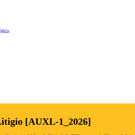
égico
Litigio [AUXL-1_2026]