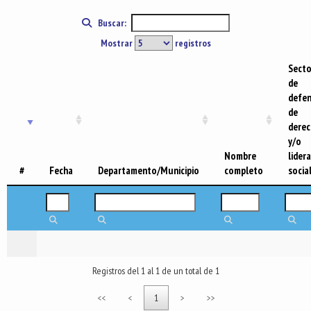
Buscar:
Mostrar
registros
Secto
de
defe
de
dere
y/o
Nombre
lider
#
Fecha
Departamento/Municipio
completo
socia
Registros del 1 al 1 de un total de 1
<<
<
1
>
>>