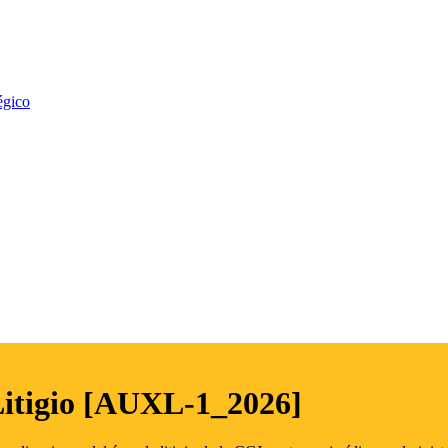
égico
Litigio [AUXL-1_2026]