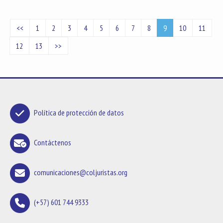
<<
1
2
3
4
5
6
7
8
9
10
11
12
13
>>
Política de protección de datos
Contáctenos
comunicaciones@coljuristas.org
(+57) 601 744 9333