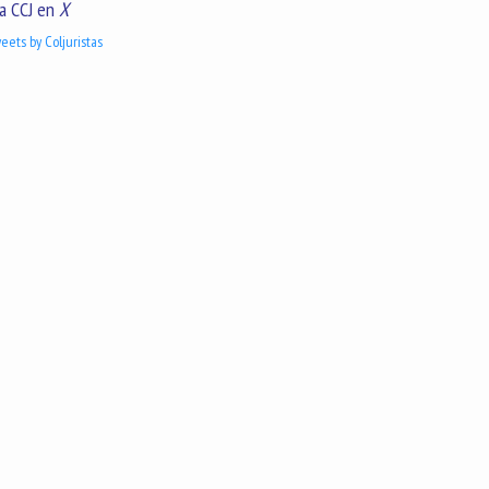
a CCJ en
X
eets by Coljuristas