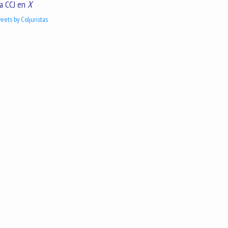
a CCJ en
X
eets by Coljuristas