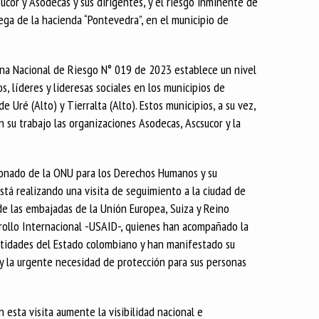
ucor y Asodecas y sus dirigentes, y el riesgo inminente de
rega de la hacienda “Pontevedra”, en el municipio de
ana Nacional de Riesgo N° 019 de 2023 establece un nivel
, líderes y lideresas sociales en los municipios de
e Uré (Alto) y Tierralta (Alto). Estos municipios, a su vez,
 su trabajo las organizaciones Asodecas, Ascsucor y la
sionado de la ONU para los Derechos Humanos y su
stá realizando una visita de seguimiento a la ciudad de
de las embajadas de la Unión Europea, Suiza y Reino
rrollo Internacional -USAID-, quienes han acompañado la
ntidades del Estado colombiano y han manifestado su
n y la urgente necesidad de protección para sus personas
 esta visita aumente la visibilidad nacional e