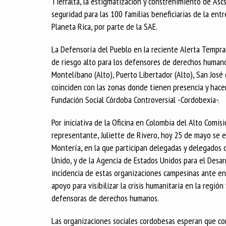
Tierralta, la estigmatización y constreñimiento de Ascs
seguridad para las 100 familias beneficiarias de la ent
Planeta Rica, por parte de la SAE.
La Defensoría del Pueblo en la reciente Alerta Tempr
de riesgo alto para los defensores de derechos humanos
Montelíbano (Alto), Puerto Libertador (Alto), San José d
coinciden con las zonas donde tienen presencia y hacen
Fundación Social Córdoba Controversial -Cordobexia-.
Por iniciativa de la Oficina en Colombia del Alto Comi
representante, Juliette de Rivero, hoy 25 de mayo se e
Montería, en la que participan delegadas y delegados 
Unido, y de la Agencia de Estados Unidos para el Desa
incidencia de estas organizaciones campesinas ante e
apoyo para visibilizar la crisis humanitaria en la regió
defensoras de derechos humanos.
Las organizaciones sociales cordobesas esperan que con