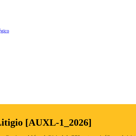
égico
Litigio [AUXL-1_2026]