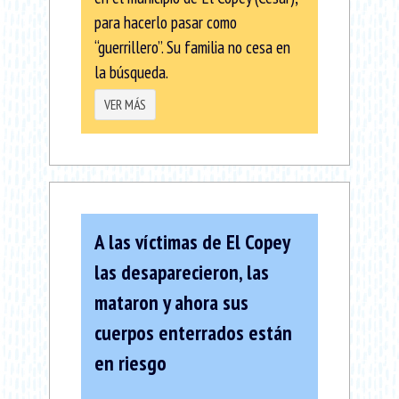
para hacerlo pasar como
“guerrillero”. Su familia no cesa en
la búsqueda.
VER MÁS
A las víctimas de El Copey
las desaparecieron, las
mataron y ahora sus
cuerpos enterrados están
en riesgo