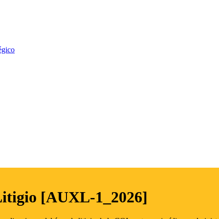
égico
Litigio [AUXL-1_2026]