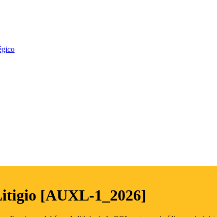
égico
Litigio [AUXL-1_2026]