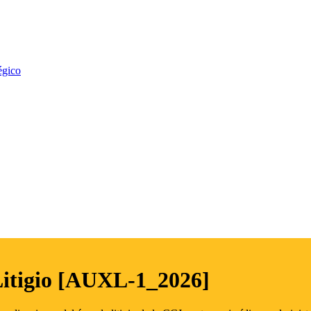
égico
Litigio [AUXL-1_2026]