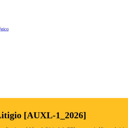
égico
Litigio [AUXL-1_2026]