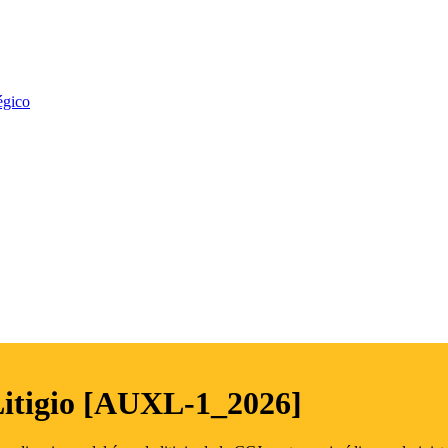
égico
Litigio [AUXL-1_2026]