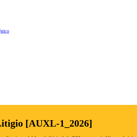
égico
Litigio [AUXL-1_2026]