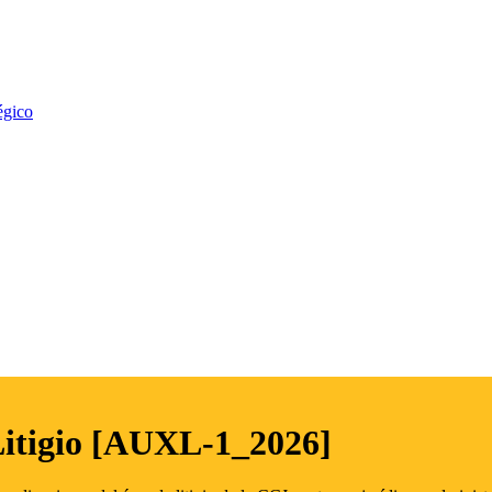
égico
Litigio [AUXL-1_2026]