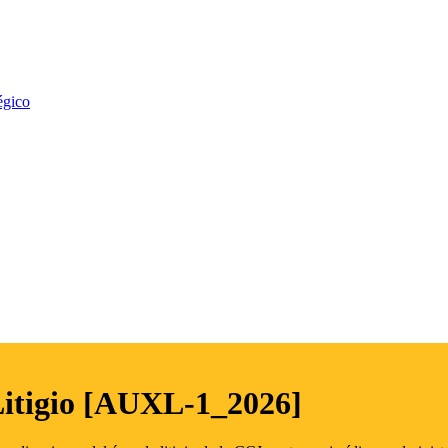
égico
Litigio [AUXL-1_2026]