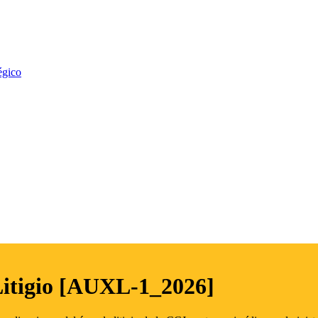
égico
Litigio [AUXL-1_2026]