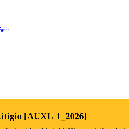
égico
Litigio [AUXL-1_2026]