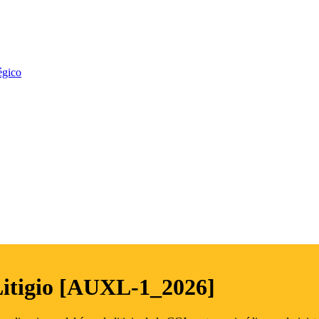
égico
Litigio [AUXL-1_2026]