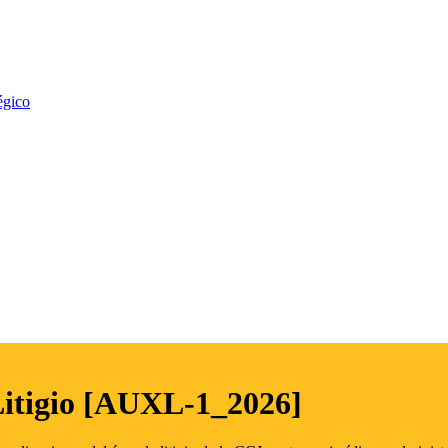
égico
Litigio [AUXL-1_2026]