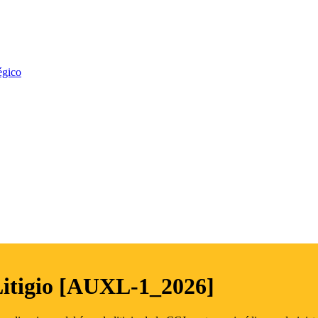
égico
Litigio [AUXL-1_2026]