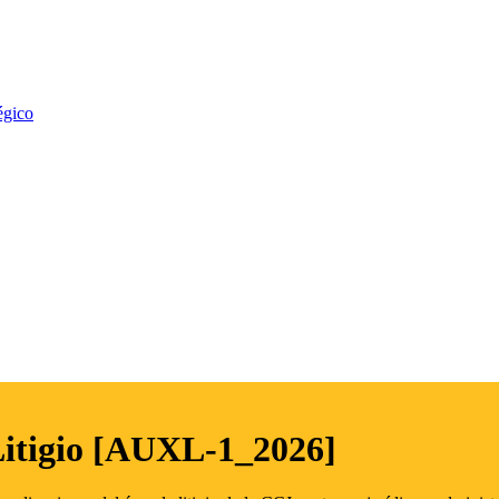
égico
Litigio [AUXL-1_2026]